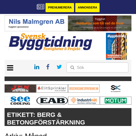
PRENUMERERA
ANNONSERA
START
PRENUMERERA
VÅRA ANDRA MAGASIN
ANNONSERA
KONTAKT
ETIKETT:
BERG &
BETONGFÖRSTÄRKNING