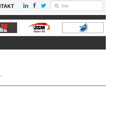
NTAKT
g…