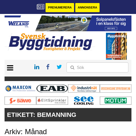
PRENUMERERA
ANNONSERA
START
PRENUMERERA
VÅRA ANDRA MAGASIN
ANNONSERA
KONTAKT
ETIKETT:
BEMANNING
Arkiv: Månad