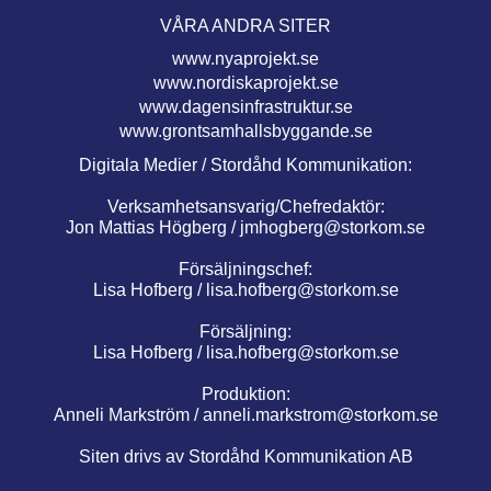
VÅRA ANDRA SITER
www.nyaprojekt.se
www.nordiskaprojekt.se
www.dagensinfrastruktur.se
www.grontsamhallsbyggande.se
Digitala Medier / Stordåhd Kommunikation:
Verksamhetsansvarig/Chefredaktör:
Jon Mattias Högberg /
jmhogberg@storkom.se
Försäljningschef:
Lisa Hofberg /
lisa.hofberg@storkom.se
Försäljning:
Lisa Hofberg /
lisa.hofberg@storkom.se
Produktion:
Anneli Markström /
anneli.markstrom@storkom.se
Siten drivs av Stordåhd Kommunikation AB