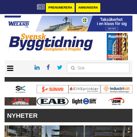
PRENUMERERA
ANNONSERA
START
PRENUMERERA
VÅRA ANDRA MAGASIN
ANNONSERA
KONTAKT
NYHETER