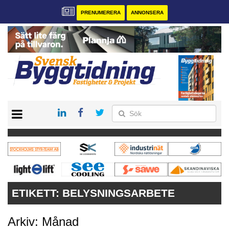
PRENUMERERA
ANNONSERA
START
PRENUMERERA
VÅRA ANDRA MAGASIN
ANNONSERA
KONTAKT
ETIKETT:
BELYSNINGSARBETE
Arkiv: Månad