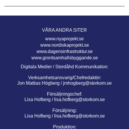
VÅRA ANDRA SITER
www.nyaprojekt.se
www.nordiskaprojekt.se
www.dagensinfrastruktur.se
www.grontsamhallsbyggande.se
Digitala Medier / Stordåhd Kommunikation:
Verksamhetsansvarig/Chefredaktör:
Jon Mattias Högberg /
jmhogberg@storkom.se
Försäljningschef:
Lisa Hofberg /
lisa.hofberg@storkom.se
Försäljning:
Lisa Hofberg /
lisa.hofberg@storkom.se
Produktion: