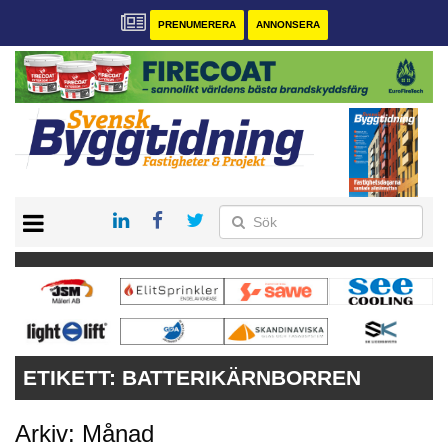
PRENUMERERA
ANNONSERA
START
PRENUMERERA
VÅRA ANDRA MAGASIN
ANNONSERA
KONTAKT
ETIKETT:
BATTERIKÄRNBORREN
Arkiv: Månad