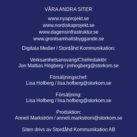
VÅRA ANDRA SITER
www.nyaprojekt.se
www.nordiskaprojekt.se
www.dagensinfrastruktur.se
www.grontsamhallsbyggande.se
Digitala Medier / Stordåhd Kommunikation:
Verksamhetsansvarig/Chefredaktör:
Jon Mattias Högberg /
jmhogberg@storkom.se
Försäljningschef:
Lisa Hofberg /
lisa.hofberg@storkom.se
Försäljning:
Lisa Hofberg /
lisa.hofberg@storkom.se
Produktion:
Anneli Markström /
anneli.markstrom@storkom.se
Siten drivs av Stordåhd Kommunikation AB