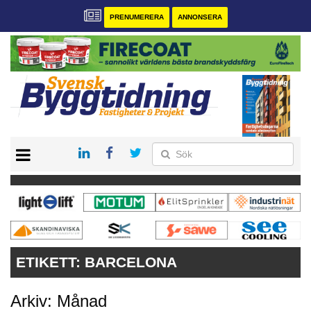
PRENUMERERA
ANNONSERA
START
PRENUMERERA
VÅRA ANDRA MAGASIN
ANNONSERA
KONTAKT
ETIKETT:
BARCELONA
Arkiv: Månad