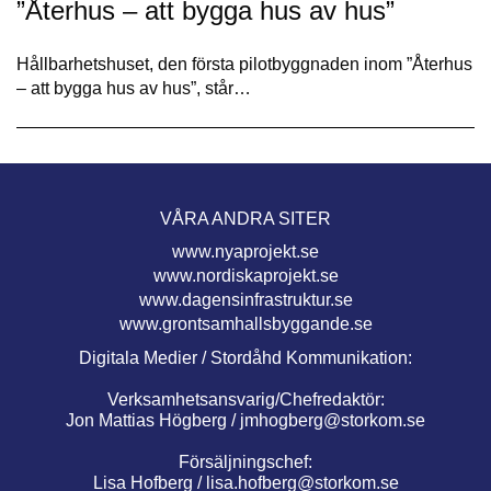
”Återhus – att bygga hus av hus”
Hållbarhetshuset, den första pilotbyggnaden inom ”Återhus
– att bygga hus av hus”, står…
VÅRA ANDRA SITER
www.nyaprojekt.se
www.nordiskaprojekt.se
www.dagensinfrastruktur.se
www.grontsamhallsbyggande.se
Digitala Medier / Stordåhd Kommunikation:
Verksamhetsansvarig/Chefredaktör:
Jon Mattias Högberg /
jmhogberg@storkom.se
Försäljningschef:
Lisa Hofberg /
lisa.hofberg@storkom.se