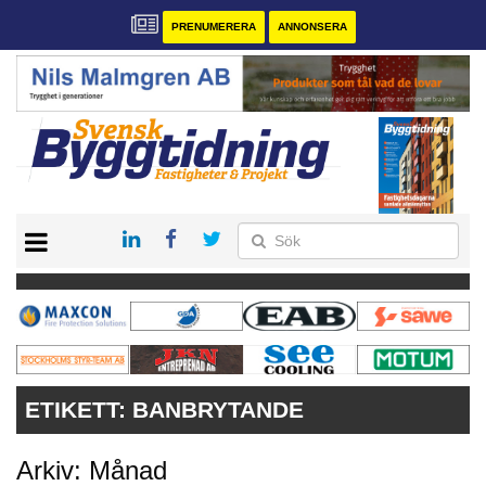
PRENUMERERA
ANNONSERA
START
PRENUMERERA
VÅRA ANDRA MAGASIN
ANNONSERA
KONTAKT
ETIKETT:
BANBRYTANDE
Arkiv: Månad