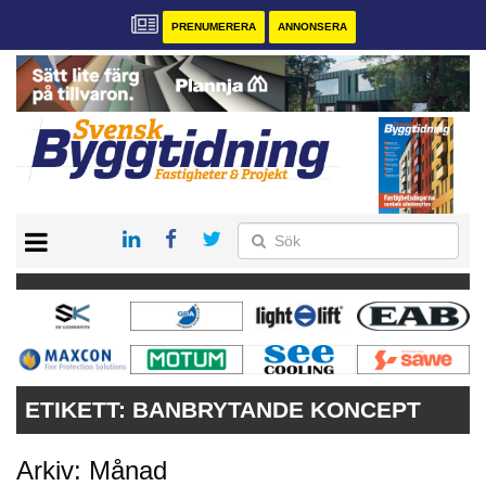
PRENUMERERA
ANNONSERA
START
PRENUMERERA
VÅRA ANDRA MAGASIN
ANNONSERA
KONTAKT
ETIKETT:
BANBRYTANDE KONCEPT
Arkiv: Månad