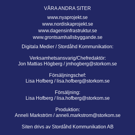
VÅRA ANDRA SITER
www.nyaprojekt.se
www.nordiskaprojekt.se
www.dagensinfrastruktur.se
www.grontsamhallsbyggande.se
Digitala Medier / Stordåhd Kommunikation:
Verksamhetsansvarig/Chefredaktör:
Jon Mattias Högberg /
jmhogberg@storkom.se
Försäljningschef:
Lisa Hofberg /
lisa.hofberg@storkom.se
Försäljning:
Lisa Hofberg /
lisa.hofberg@storkom.se
Produktion:
Anneli Markström /
anneli.markstrom@storkom.se
Siten drivs av Stordåhd Kommunikation AB