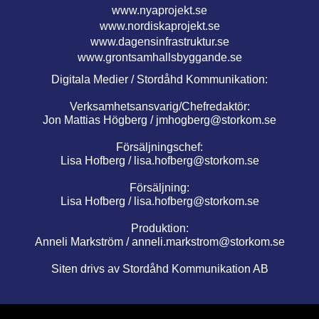
www.nyaprojekt.se
www.nordiskaprojekt.se
www.dagensinfrastruktur.se
www.grontsamhallsbyggande.se
Digitala Medier / Stordåhd Kommunikation:
Verksamhetsansvarig/Chefredaktör:
Jon Mattias Högberg /
jmhogberg@storkom.se
Försäljningschef:
Lisa Hofberg /
lisa.hofberg@storkom.se
Försäljning:
Lisa Hofberg /
lisa.hofberg@storkom.se
Produktion:
Anneli Markström /
anneli.markstrom@storkom.se
Siten drivs av Stordåhd Kommunikation AB