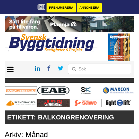
PRENUMERERA
ANNONSERA
START
PRENUMERERA
VÅRA ANDRA MAGASIN
ANNONSERA
KONTAKT
ETIKETT:
BALKONGRENOVERING
Arkiv: Månad