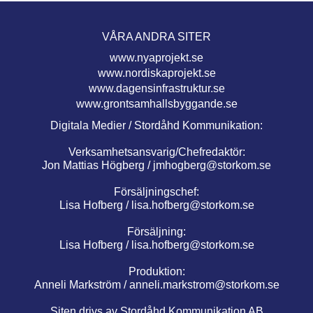
VÅRA ANDRA SITER
www.nyaprojekt.se
www.nordiskaprojekt.se
www.dagensinfrastruktur.se
www.grontsamhallsbyggande.se
Digitala Medier / Stordåhd Kommunikation:
Verksamhetsansvarig/Chefredaktör:
Jon Mattias Högberg /
jmhogberg@storkom.se
Försäljningschef:
Lisa Hofberg /
lisa.hofberg@storkom.se
Försäljning:
Lisa Hofberg /
lisa.hofberg@storkom.se
Produktion:
Anneli Markström /
anneli.markstrom@storkom.se
Siten drivs av Stordåhd Kommunikation AB