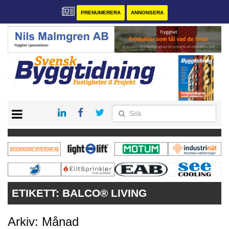
PRENUMERERA
ANNONSERA
START
PRENUMERERA
VÅRA ANDRA MAGASIN
ANNONSERA
KONTAKT
ETIKETT:
BALCO® LIVING
Arkiv: Månad