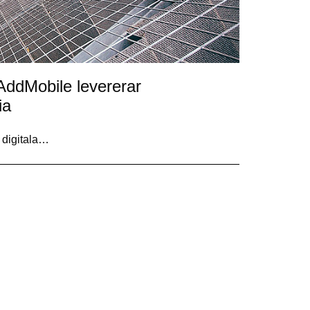
AddMobile levererar
ia
 digitala…