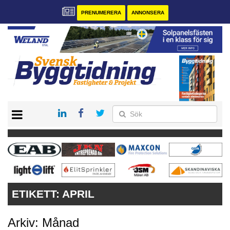
PRENUMERERA
ANNONSERA
START
PRENUMERERA
VÅRA ANDRA MAGASIN
ANNONSERA
KONTAKT
ETIKETT:
APRIL
Arkiv: Månad