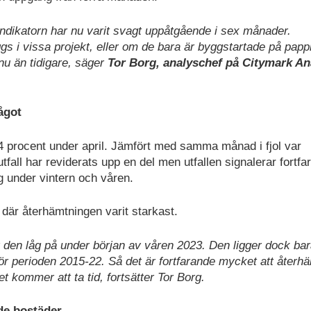
Indikatorn har nu varit svagt uppåtgående i sex månader.
s i vissa projekt, eller om de bara är byggstartade på papp
 nu än tidigare, säger
Tor Borg, analyschef på Citymark An
ågot
4 procent under april. Jämfört med samma månad i fjol var
fall har reviderats upp en del men utfallen signalerar fortfa
g under vintern och våren.
 där återhämtningen varit starkast.
r den låg på under början av våren 2023. Den ligger dock ba
 för perioden 2015-22. Så det är fortfarande mycket att återh
et kommer att ta tid, fortsätter Tor Borg.
ade bostäder