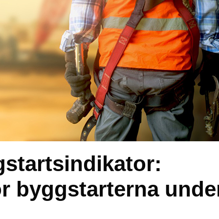
startsindikator:
ör byggstarterna unde