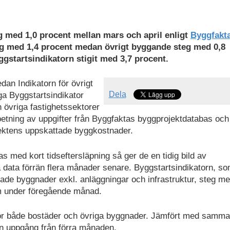
g med 1,0 procent mellan mars och april enligt
Byggfakt
g med 1,4 procent medan övrigt byggande steg med 0,8
gstartsindikatorn stigit med 3,7 procent.
an Indikatorn för övrigt
Dela
ga Byggstartsindikator
 övriga fastighetssektorer
betning av uppgifter från Byggfaktas byggprojektdatabas och
ektens uppskattade byggkostnader.
s med kort tidseftersläpning så ger de en tidig bild av
a data förrän flera månader senare. Byggstartsindikatorn, s
rade byggnader exkl. anläggningar och infrastruktur, steg me
om under föregående månad.
för både bostäder och övriga byggnader. Jämfört med samma
 en uppgång från förra månaden.