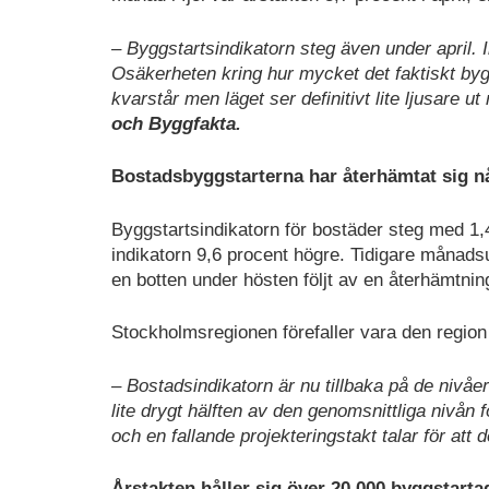
– Byggstartsindikatorn steg även under april. 
Osäkerheten kring hur mycket det faktiskt bygg
kvarstår men läget ser definitivt lite ljusare ut
och Byggfakta.
Bostadsbyggstarterna har återhämtat sig n
Byggstartsindikatorn för bostäder steg med 1,
indikatorn 9,6 procent högre. Tidigare månadsut
en botten under hösten följt av en återhämtnin
Stockholmsregionen förefaller vara den region
– Bostadsindikatorn är nu tillbaka på de nivåe
lite drygt hälften av den genomsnittliga nivån
och en fallande projekteringstakt talar för att d
Årstakten håller sig över 20 000 byggstart