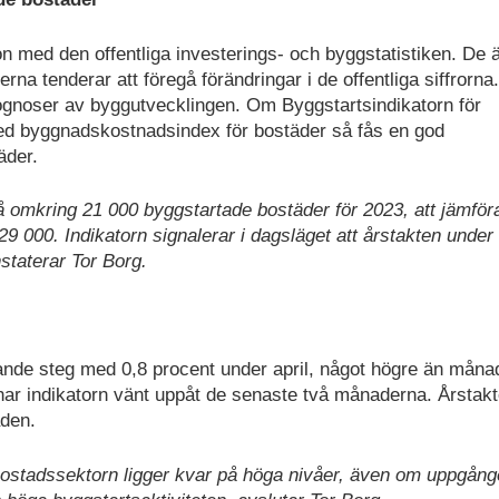
on med den offentliga investerings- och byggstatistiken. De 
rna tenderar att föregå förändringar i de offentliga siffrorna
rognoser av byggutvecklingen. Om Byggstartsindikatorn för
ed byggnadskostnadsindex för bostäder så fås en god
äder.
på omkring 21 000 byggstartade bostäder för 2023, att jämfö
 29 000. Indikatorn signalerar i dagsläget att årstakten under
staterar Tor Borg.
gande steg med 0,8 procent under april, något högre än mån
har indikatorn vänt uppåt de senaste två månaderna. Årstak
aden.
 bostadssektorn ligger kvar på höga nivåer, även om uppgån