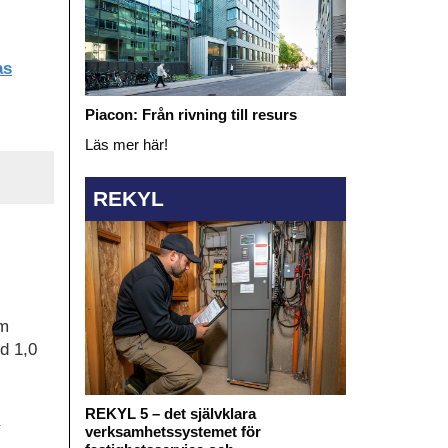
as
Piacon: Från rivning till resurs
Läs mer här!
REKYL
om
d 1,0
REKYL 5 – det självklara
verksamhetssystemet för