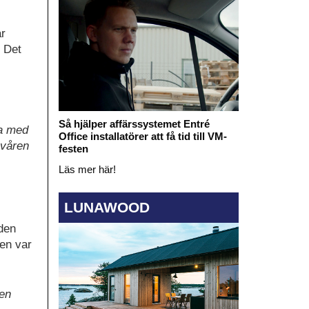
är
. Det
Så hjälper affärssystemet Entré
ra med
Office installatörer att få tid till VM-
 våren
festen
Läs mer här!
LUNAWOOD
aden
ten var
gen