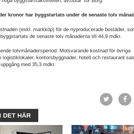
en höga byggstartsaktiviteten, avslutar Tor Borg.
der kronor har byggstartats under de senaste tolv måna
tnaden (exkl. markköp) för de nyproducerade bostäder, so
yggstartats de senaste tolv månaderna till 44,9 mdkr.
ende tolvmånadersperiod. Motsvarande kostnad för övriga
h logistiklokaler, kontorsbyggnader, hotell och restaurant sa
en uppgång med 35,3 mdkr.
M DET HÄR