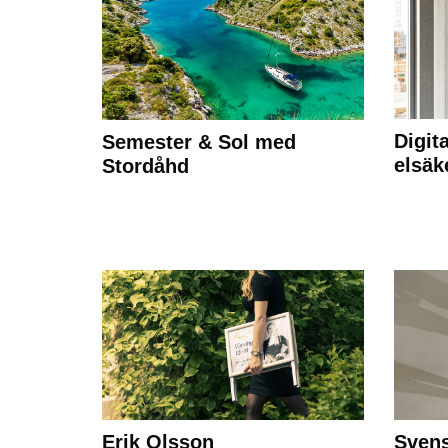
Digit
Semester & Sol med
elsäk
Stordåhd
Erik Olsson
Svens