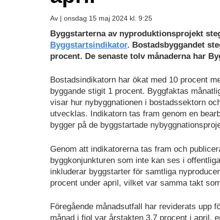
Av |
onsdag 15 maj 2024 kl. 9:25
Byggstarterna av nyproduktionsprojekt ste
Byggstartsindikator
. Bostadsbyggandet ste
procent. De senaste tolv månaderna har Byg
Bostadsindikatorn har ökat med 10 procent med
byggande stigit 1 procent. Byggfaktas månatli
visar hur nybyggnationen i bostadssektorn och
utvecklas. Indikatorn tas fram genom en bear
bygger på de byggstartade nybyggnationsproj
Genom att indikatorerna tas fram och publicera
byggkonjunkturen som inte kan ses i offentlig
inkluderar byggstarter för samtliga nyproduce
procent under april, vilket var samma takt s
Föregående månadsutfall har reviderats upp 
månad i fjol var årstakten 3,7 procent i april,