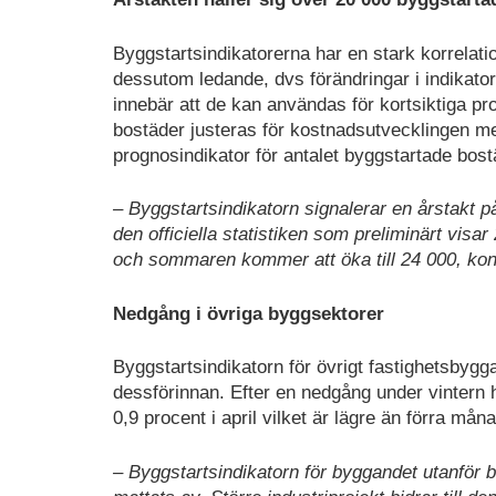
Byggstartsindikatorerna har en stark korrelati
dessutom ledande, dvs förändringar i indikatore
innebär att de kan användas för kortsiktiga p
bostäder justeras för kostnadsutvecklingen m
prognosindikator för antalet byggstartade bost
– Byggstartsindikatorn signalerar en årstakt 
den officiella statistiken som preliminärt visar
och sommaren kommer att öka till 24 000, kon
Nedgång i övriga byggsektorer
Byggstartsindikatorn för övrigt fastighetsbyg
dessförinnan. Efter en nedgång under vintern 
0,9 procent i april vilket är lägre än förra mån
– Byggstartsindikatorn för byggandet utanför