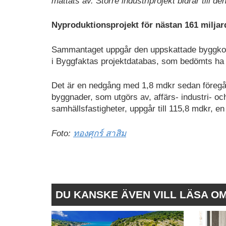
mattats av. Större industriprojekt bidrar till d
Nyproduktionsprojekt för nästan 161 miljar
Sammantaget uppgår den uppskattade byggkos
i Byggfaktas projektdatabas, som bedömts ha b
Det är en nedgång med 1,8 mdkr sedan föregå
byggnader, som utgörs av, affärs- industri- oc
samhällsfastigheter, uppgår till 115,8 mdkr, 
Foto:
ทองศุกร์ สาสิม
DU KANSKE ÄVEN VILL LÄSA O