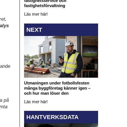
fastighetsservice och
fastighetsförvaltning
Läs mer här!
ret,
alys
NEXT
rande
Utmaningen under fotbollsfesten
många byggföretag känner igen –
och hur man löser den
ra på
Läs mer här!
ämta
HANTVERKSDATA