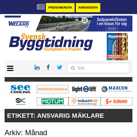
PRENUMERERA
ANNONSERA
START
PRENUMERERA
VÅRA ANDRA MAGASIN
ANNONSERA
KONTAKT
ETIKETT:
ANSVARIG MÄKLARE
Arkiv: Månad