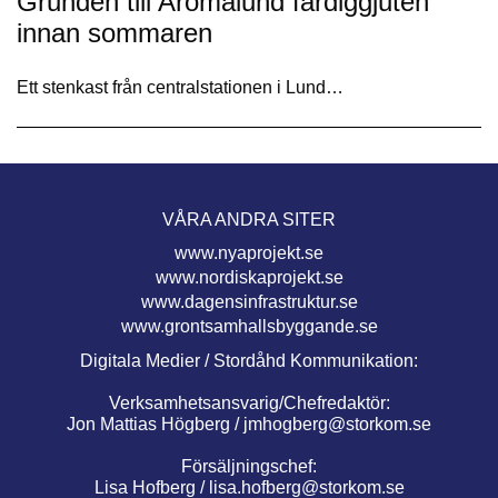
Grunden till Aromalund färdiggjuten
innan sommaren
Ett stenkast från centralstationen i Lund…
VÅRA ANDRA SITER
www.nyaprojekt.se
www.nordiskaprojekt.se
www.dagensinfrastruktur.se
www.grontsamhallsbyggande.se
Digitala Medier / Stordåhd Kommunikation:
Verksamhetsansvarig/Chefredaktör:
Jon Mattias Högberg /
jmhogberg@storkom.se
Försäljningschef:
Lisa Hofberg /
lisa.hofberg@storkom.se