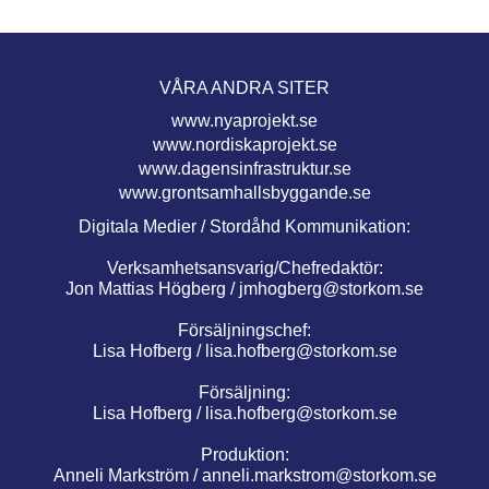
VÅRA ANDRA SITER
www.nyaprojekt.se
www.nordiskaprojekt.se
www.dagensinfrastruktur.se
www.grontsamhallsbyggande.se
Digitala Medier / Stordåhd Kommunikation:
Verksamhetsansvarig/Chefredaktör:
Jon Mattias Högberg /
jmhogberg@storkom.se
Försäljningschef:
Lisa Hofberg /
lisa.hofberg@storkom.se
Försäljning:
Lisa Hofberg /
lisa.hofberg@storkom.se
Produktion:
Anneli Markström /
anneli.markstrom@storkom.se