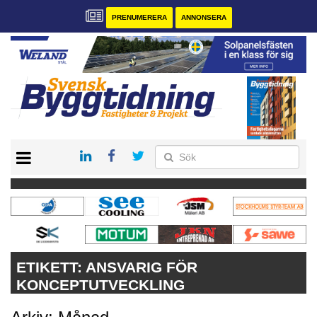
PRENUMERERA
ANNONSERA
START
PRENUMERERA
VÅRA ANDRA MAGASIN
ANNONSERA
KONTAKT
ETIKETT:
ANSVARIG FÖR
KONCEPTUTVECKLING