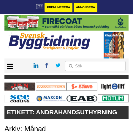
PRENUMERERA
ANNONSERA
START
PRENUMERERA
VÅRA ANDRA MAGASIN
ANNONSERA
KONTAKT
ETIKETT:
ANDRAHANDSUTHYRNING
Arkiv: Månad