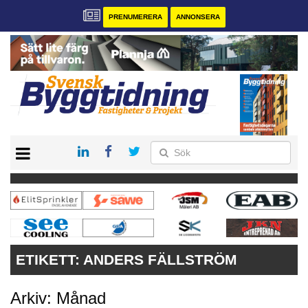
PRENUMERERA
ANNONSERA
START
PRENUMERERA
VÅRA ANDRA MAGASIN
ANNONSERA
KONTAKT
ETIKETT:
ANDERS FÄLLSTRÖM
Arkiv: Månad