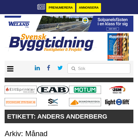
PRENUMERERA
ANNONSERA
START
PRENUMERERA
VÅRA ANDRA MAGASIN
ANNONSERA
KONTAKT
ETIKETT:
ANDERS ANDERBERG
Arkiv: Månad