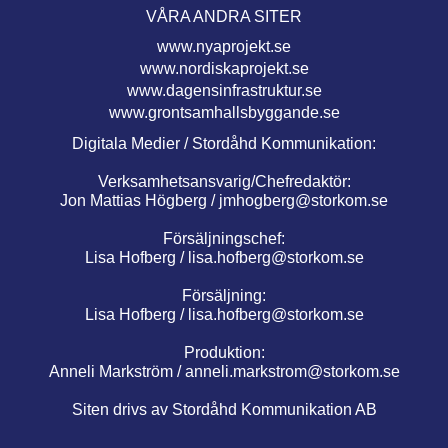
VÅRA ANDRA SITER
www.nyaprojekt.se
www.nordiskaprojekt.se
www.dagensinfrastruktur.se
www.grontsamhallsbyggande.se
Digitala Medier / Stordåhd Kommunikation:
Verksamhetsansvarig/Chefredaktör:
Jon Mattias Högberg /
jmhogberg@storkom.se
Försäljningschef:
Lisa Hofberg /
lisa.hofberg@storkom.se
Försäljning:
Lisa Hofberg /
lisa.hofberg@storkom.se
Produktion:
Anneli Markström /
anneli.markstrom@storkom.se
Siten drivs av Stordåhd Kommunikation AB