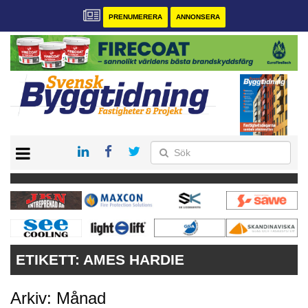
PRENUMERERA
ANNONSERA
START
PRENUMERERA
VÅRA ANDRA MAGASIN
ANNONSERA
KONTAKT
ETIKETT:
AMES HARDIE
Arkiv: Månad