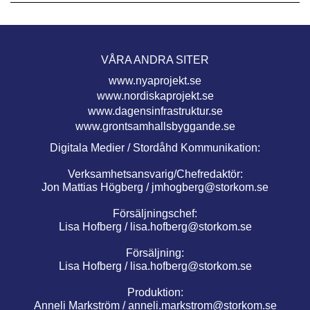
VÅRA ANDRA SITER
www.nyaprojekt.se
www.nordiskaprojekt.se
www.dagensinfrastruktur.se
www.grontsamhallsbyggande.se
Digitala Medier / Stordåhd Kommunikation:
Verksamhetsansvarig/Chefredaktör:
Jon Mattias Högberg /
jmhogberg@storkom.se
Försäljningschef:
Lisa Hofberg /
lisa.hofberg@storkom.se
Försäljning:
Lisa Hofberg /
lisa.hofberg@storkom.se
Produktion:
Anneli Markström /
anneli.markstrom@storkom.se