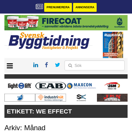
PRENUMERERA
ANNONSERA
START
PRENUMERERA
VÅRA ANDRA MAGASIN
ANNONSERA
KONTAKT
ETIKETT:
WE EFFECT
Arkiv: Månad