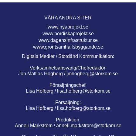
VÅRA ANDRA SITER
www.nyaprojekt.se
www.nordiskaprojekt.se
www.dagensinfrastruktur.se
www.grontsamhallsbyggande.se
Digitala Medier / Stordåhd Kommunikation:
Verksamhetsansvarig/Chefredaktör:
Jon Mattias Högberg /
jmhogberg@storkom.se
Försäljningschef:
Lisa Hofberg /
lisa.hofberg@storkom.se
Försäljning:
Lisa Hofberg /
lisa.hofberg@storkom.se
Produktion:
Anneli Markström /
anneli.markstrom@storkom.se