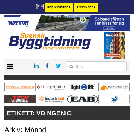
PRENUMERERA
ANNONSERA
START
PRENUMERERA
VÅRA ANDRA MAGASIN
ANNONSERA
KONTAKT
ETIKETT:
VD NGENIC
Arkiv: Månad