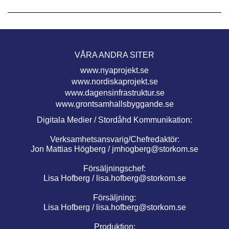
VÅRA ANDRA SITER
www.nyaprojekt.se
www.nordiskaprojekt.se
www.dagensinfrastruktur.se
www.grontsamhallsbyggande.se
Digitala Medier / Stordåhd Kommunikation:
Verksamhetsansvarig/Chefredaktör:
Jon Mattias Högberg /
jmhogberg@storkom.se
Försäljningschef:
Lisa Hofberg /
lisa.hofberg@storkom.se
Försäljning:
Lisa Hofberg /
lisa.hofberg@storkom.se
Produktion: