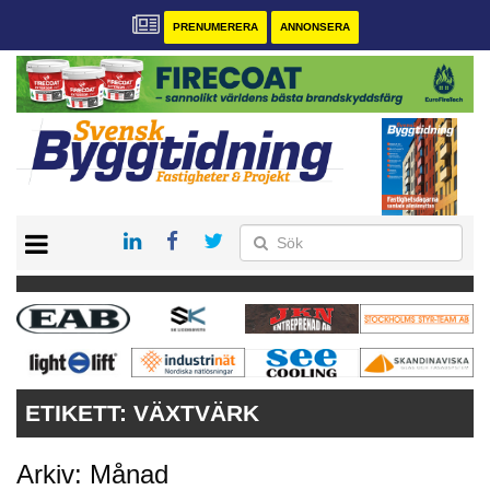
PRENUMERERA
ANNONSERA
START
PRENUMERERA
VÅRA ANDRA MAGASIN
ANNONSERA
KONTAKT
ETIKETT:
VÄXTVÄRK
Arkiv: Månad