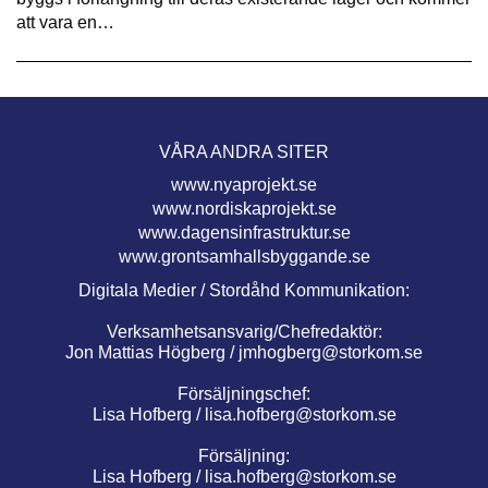
att vara en…
VÅRA ANDRA SITER
www.nyaprojekt.se
www.nordiskaprojekt.se
www.dagensinfrastruktur.se
www.grontsamhallsbyggande.se
Digitala Medier / Stordåhd Kommunikation:
Verksamhetsansvarig/Chefredaktör:
Jon Mattias Högberg /
jmhogberg@storkom.se
Försäljningschef:
Lisa Hofberg /
lisa.hofberg@storkom.se
Försäljning:
Lisa Hofberg /
lisa.hofberg@storkom.se