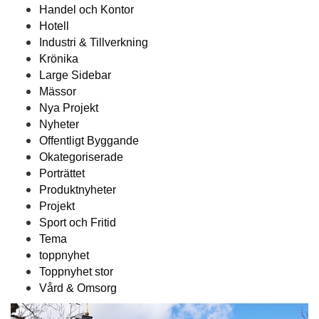
Handel och Kontor
Hotell
Industri & Tillverkning
Krönika
Large Sidebar
Mässor
Nya Projekt
Nyheter
Offentligt Byggande
Okategoriserade
Porträttet
Produktnyheter
Projekt
Sport och Fritid
Tema
toppnyhet
Toppnyhet stor
Vård & Omsorg