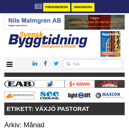
PRENUMERERA
ANNONSERA
START
PRENUMERERA
VÅRA ANDRA MAGASIN
ANNONSERA
KONTAKT
ETIKETT:
VÄXJÖ PASTORAT
Arkiv: Månad