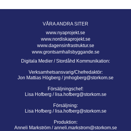
VÅRA ANDRA SITER
www.nyaprojekt.se
www.nordiskaprojekt.se
www.dagensinfrastruktur.se
www.grontsamhallsbyggande.se
Digitala Medier / Stordåhd Kommunikation:
Verksamhetsansvarig/Chefredaktör:
Jon Mattias Högberg /
jmhogberg@storkom.se
Försäljningschef:
Lisa Hofberg /
lisa.hofberg@storkom.se
Försäljning:
Lisa Hofberg /
lisa.hofberg@storkom.se
Produktion:
Anneli Markström /
anneli.markstrom@storkom.se