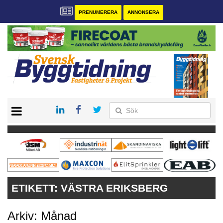
PRENUMERERA
ANNONSERA
START
PRENUMERERA
VÅRA ANDRA MAGASIN
ANNONSERA
KONTAKT
ETIKETT:
VÄSTRA ERIKSBERG
Arkiv: Månad