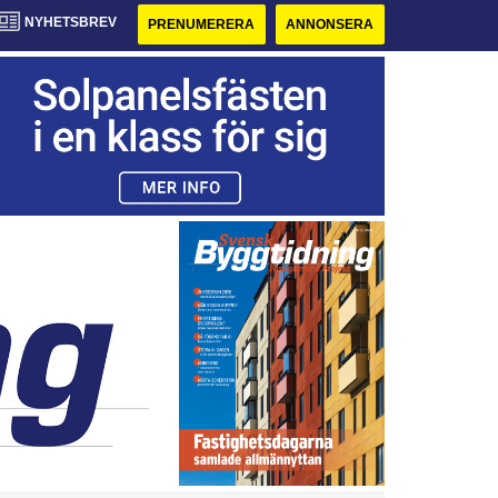
NYHETSBREV
PRENUMERERA
ANNONSERA