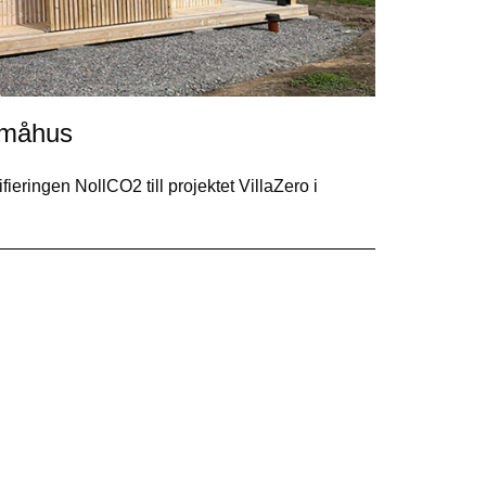
 småhus
eringen NollCO2 till projektet VillaZero i