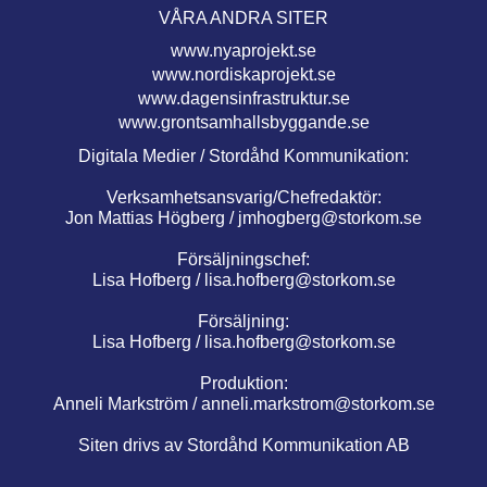
VÅRA ANDRA SITER
www.nyaprojekt.se
www.nordiskaprojekt.se
www.dagensinfrastruktur.se
www.grontsamhallsbyggande.se
Digitala Medier / Stordåhd Kommunikation:
Verksamhetsansvarig/Chefredaktör:
Jon Mattias Högberg /
jmhogberg@storkom.se
Försäljningschef:
Lisa Hofberg /
lisa.hofberg@storkom.se
Försäljning:
Lisa Hofberg /
lisa.hofberg@storkom.se
Produktion:
Anneli Markström /
anneli.markstrom@storkom.se
Siten drivs av Stordåhd Kommunikation AB