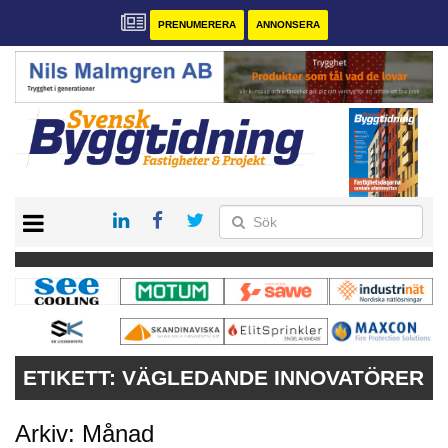
PRENUMERERA
ANNONSERA
START
PRENUMERERA
VÅRA ANDRA MAGASIN
ANNONSERA
KONTAKT
ETIKETT:
VÄGLEDANDE INNOVATÖRER
Arkiv: Månad