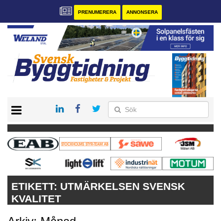
PRENUMERERA
ANNONSERA
START
PRENUMERERA
VÅRA ANDRA MAGASIN
ANNONSERA
KONTAKT
ETIKETT:
UTMÄRKELSEN SVENSK
KVALITET