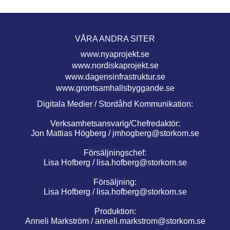
VÅRA ANDRA SITER
www.nyaprojekt.se
www.nordiskaprojekt.se
www.dagensinfrastruktur.se
www.grontsamhallsbyggande.se
Digitala Medier / Stordåhd Kommunikation:
Verksamhetsansvarig/Chefredaktör:
Jon Mattias Högberg /
jmhogberg@storkom.se
Försäljningschef:
Lisa Hofberg /
lisa.hofberg@storkom.se
Försäljning:
Lisa Hofberg /
lisa.hofberg@storkom.se
Produktion:
Anneli Markström /
anneli.markstrom@storkom.se