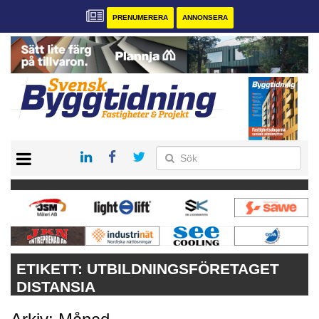
PRENUMERERA
ANNONSERA
START
PRENUMERERA
VÅRA ANDRA MAGASIN
ANNONSERA
KONTAKT
ETIKETT:
UTBILDNINGSFÖRETAGET
DISTANSIA