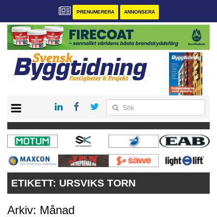
PRENUMERERA
ANNONSERA
START
PRENUMERERA
VÅRA ANDRA MAGASIN
ANNONSERA
KONTAKT
ETIKETT:
URSVIKS TORN
Arkiv: Månad