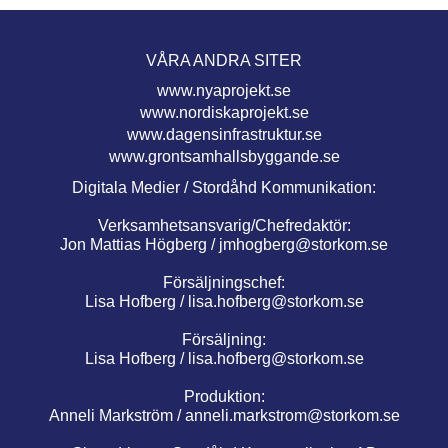
VÅRA ANDRA SITER
www.nyaprojekt.se
www.nordiskaprojekt.se
www.dagensinfrastruktur.se
www.grontsamhallsbyggande.se
Digitala Medier / Stordåhd Kommunikation:
Verksamhetsansvarig/Chefredaktör:
Jon Mattias Högberg /
jmhogberg@storkom.se
Försäljningschef:
Lisa Hofberg /
lisa.hofberg@storkom.se
Försäljning:
Lisa Hofberg /
lisa.hofberg@storkom.se
Produktion:
Anneli Markström /
anneli.markstrom@storkom.se