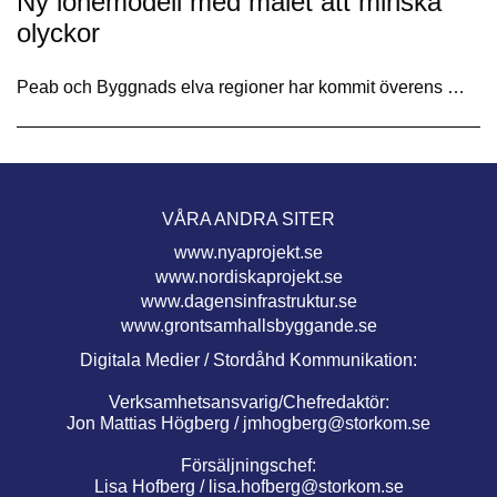
Ny lönemodell med målet att minska
olyckor
Peab och Byggnads elva regioner har kommit överens …
VÅRA ANDRA SITER
www.nyaprojekt.se
www.nordiskaprojekt.se
www.dagensinfrastruktur.se
www.grontsamhallsbyggande.se
Digitala Medier / Stordåhd Kommunikation:
Verksamhetsansvarig/Chefredaktör:
Jon Mattias Högberg /
jmhogberg@storkom.se
Försäljningschef:
Lisa Hofberg /
lisa.hofberg@storkom.se