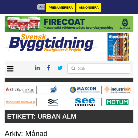
PRENUMERERA
ANNONSERA
START
PRENUMERERA
VÅRA ANDRA MAGASIN
ANNONSERA
KONTAKT
ETIKETT:
URBAN ALM
Arkiv: Månad