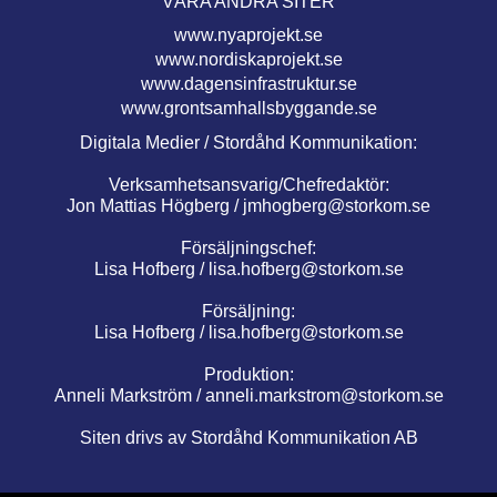
VÅRA ANDRA SITER
www.nyaprojekt.se
www.nordiskaprojekt.se
www.dagensinfrastruktur.se
www.grontsamhallsbyggande.se
Digitala Medier / Stordåhd Kommunikation:
Verksamhetsansvarig/Chefredaktör:
Jon Mattias Högberg /
jmhogberg@storkom.se
Försäljningschef:
Lisa Hofberg /
lisa.hofberg@storkom.se
Försäljning:
Lisa Hofberg /
lisa.hofberg@storkom.se
Produktion:
Anneli Markström /
anneli.markstrom@storkom.se
Siten drivs av Stordåhd Kommunikation AB