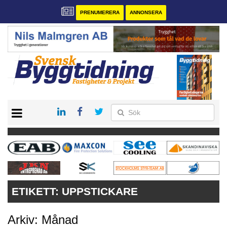
PRENUMERERA
ANNONSERA
START
PRENUMERERA
VÅRA ANDRA MAGASIN
ANNONSERA
KONTAKT
ETIKETT:
UPPSTICKARE
Arkiv: Månad