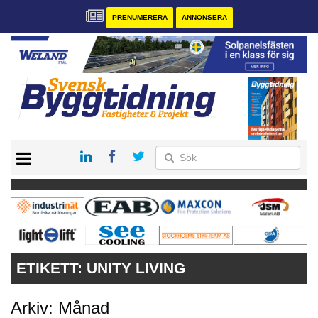
PRENUMERERA
ANNONSERA
START
PRENUMERERA
VÅRA ANDRA MAGASIN
ANNONSERA
KONTAKT
ETIKETT:
UNITY LIVING
Arkiv: Månad