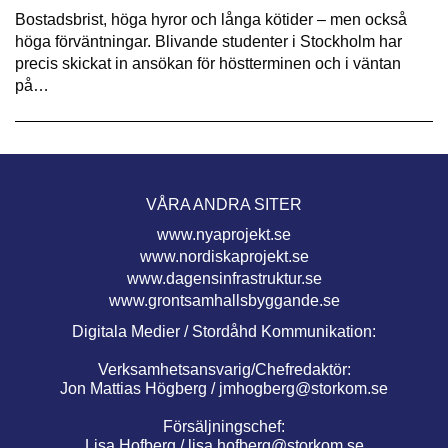
Bostadsbrist, höga hyror och långa kötider – men också
höga förväntningar. Blivande studenter i Stockholm har
precis skickat in ansökan för höstterminen och i väntan
på…
VÅRA ANDRA SITER
www.nyaprojekt.se
www.nordiskaprojekt.se
www.dagensinfrastruktur.se
www.grontsamhallsbyggande.se
Digitala Medier / Stordåhd Kommunikation:
Verksamhetsansvarig/Chefredaktör:
Jon Mattias Högberg /
jmhogberg@storkom.se
Försäljningschef:
Lisa Hofberg /
lisa.hofberg@storkom.se