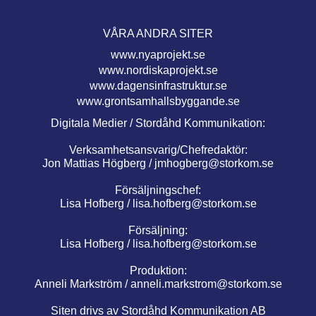
VÅRA ANDRA SITER
www.nyaprojekt.se
www.nordiskaprojekt.se
www.dagensinfrastruktur.se
www.grontsamhallsbyggande.se
Digitala Medier / Stordåhd Kommunikation:
Verksamhetsansvarig/Chefredaktör:
Jon Mattias Högberg /
jmhogberg@storkom.se
Försäljningschef:
Lisa Hofberg /
lisa.hofberg@storkom.se
Försäljning:
Lisa Hofberg /
lisa.hofberg@storkom.se
Produktion:
Anneli Markström /
anneli.markstrom@storkom.se
Siten drivs av Stordåhd Kommunikation AB