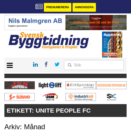
PRENUMERERA
ANNONSERA
START
PRENUMERERA
VÅRA ANDRA MAGASIN
ANNONSERA
KONTAKT
ETIKETT:
UNITE PEOPLE FC
Arkiv: Månad