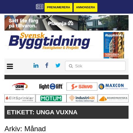
PRENUMERERA
ANNONSERA
START
PRENUMERERA
VÅRA ANDRA MAGASIN
ANNONSERA
KONTAKT
ETIKETT:
UNGA VUXNA
Arkiv: Månad