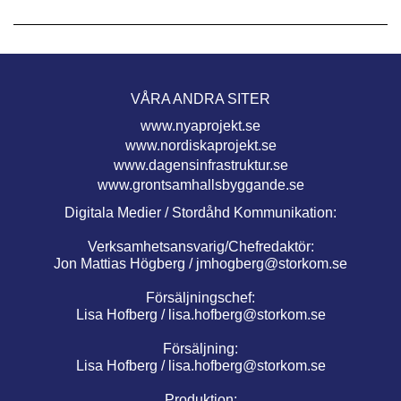
VÅRA ANDRA SITER
www.nyaprojekt.se
www.nordiskaprojekt.se
www.dagensinfrastruktur.se
www.grontsamhallsbyggande.se
Digitala Medier / Stordåhd Kommunikation:
Verksamhetsansvarig/Chefredaktör:
Jon Mattias Högberg /
jmhogberg@storkom.se
Försäljningschef:
Lisa Hofberg /
lisa.hofberg@storkom.se
Försäljning:
Lisa Hofberg /
lisa.hofberg@storkom.se
Produktion: