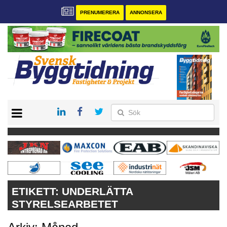
PRENUMERERA
ANNONSERA
START
PRENUMERERA
VÅRA ANDRA MAGASIN
ANNONSERA
KONTAKT
ETIKETT:
UNDERLÄTTA
STYRELSEARBETET