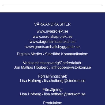
VÅRA ANDRA SITER
www.nyaprojekt.se
www.nordiskaprojekt.se
www.dagensinfrastruktur.se
www.grontsamhallsbyggande.se
Digitala Medier / Stordåhd Kommunikation:
Verksamhetsansvarig/Chefredaktör:
Jon Mattias Högberg /
jmhogberg@storkom.se
Försäljningschef:
Lisa Hofberg /
lisa.hofberg@storkom.se
Försäljning:
Lisa Hofberg /
lisa.hofberg@storkom.se
Produktion: