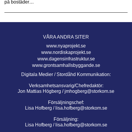
på bostäder…
VÅRA ANDRA SITER
www.nyaprojekt.se
www.nordiskaprojekt.se
www.dagensinfrastruktur.se
www.grontsamhallsbyggande.se
Digitala Medier / Stordåhd Kommunikation:
Verksamhetsansvarig/Chefredaktör:
Jon Mattias Högberg /
jmhogberg@storkom.se
Försäljningschef:
Lisa Hofberg /
lisa.hofberg@storkom.se
Försäljning:
Lisa Hofberg /
lisa.hofberg@storkom.se