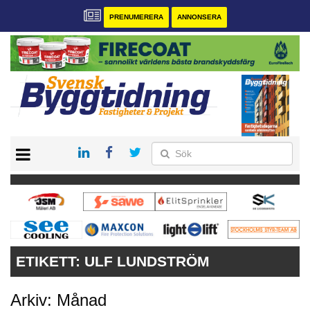
PRENUMERERA
ANNONSERA
START
PRENUMERERA
VÅRA ANDRA MAGASIN
ANNONSERA
KONTAKT
ETIKETT:
ULF LUNDSTRÖM
Arkiv: Månad