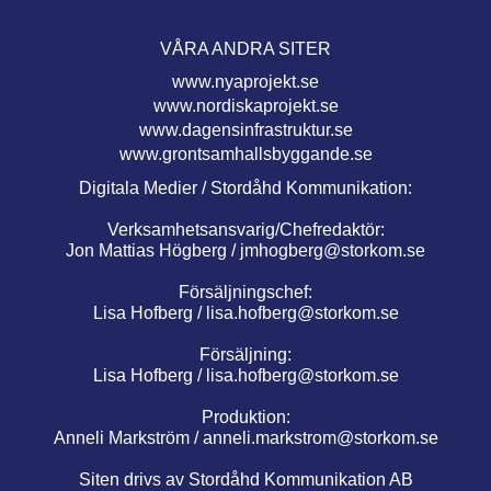
VÅRA ANDRA SITER
www.nyaprojekt.se
www.nordiskaprojekt.se
www.dagensinfrastruktur.se
www.grontsamhallsbyggande.se
Digitala Medier / Stordåhd Kommunikation:
Verksamhetsansvarig/Chefredaktör:
Jon Mattias Högberg /
jmhogberg@storkom.se
Försäljningschef:
Lisa Hofberg /
lisa.hofberg@storkom.se
Försäljning:
Lisa Hofberg /
lisa.hofberg@storkom.se
Produktion:
Anneli Markström /
anneli.markstrom@storkom.se
Siten drivs av Stordåhd Kommunikation AB