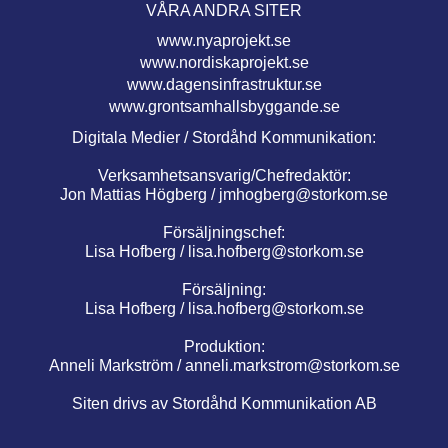
VÅRA ANDRA SITER
www.nyaprojekt.se
www.nordiskaprojekt.se
www.dagensinfrastruktur.se
www.grontsamhallsbyggande.se
Digitala Medier / Stordåhd Kommunikation:
Verksamhetsansvarig/Chefredaktör:
Jon Mattias Högberg /
jmhogberg@storkom.se
Försäljningschef:
Lisa Hofberg /
lisa.hofberg@storkom.se
Försäljning:
Lisa Hofberg /
lisa.hofberg@storkom.se
Produktion:
Anneli Markström /
anneli.markstrom@storkom.se
Siten drivs av Stordåhd Kommunikation AB