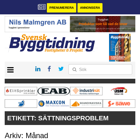
PRENUMERERA
ANNONSERA
START
PRENUMERERA
VÅRA ANDRA MAGASIN
ANNONSERA
KONTAKT
ETIKETT:
SÄTTNINGSPROBLEM
Arkiv: Månad