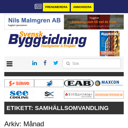
PRENUMERERA
ANNONSERA
START
PRENUMERERA
VÅRA ANDRA MAGASIN
ANNONSERA
KONTAKT
ETIKETT:
SAMHÄLLSOMVANDLING
Arkiv: Månad