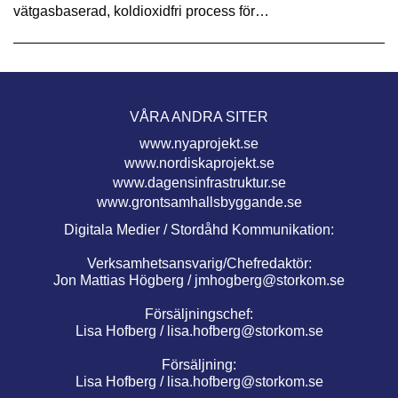
vätgasbaserad, koldioxidfri process för…
VÅRA ANDRA SITER
www.nyaprojekt.se
www.nordiskaprojekt.se
www.dagensinfrastruktur.se
www.grontsamhallsbyggande.se
Digitala Medier / Stordåhd Kommunikation:
Verksamhetsansvarig/Chefredaktör:
Jon Mattias Högberg /
jmhogberg@storkom.se
Försäljningschef:
Lisa Hofberg /
lisa.hofberg@storkom.se
Försäljning:
Lisa Hofberg /
lisa.hofberg@storkom.se