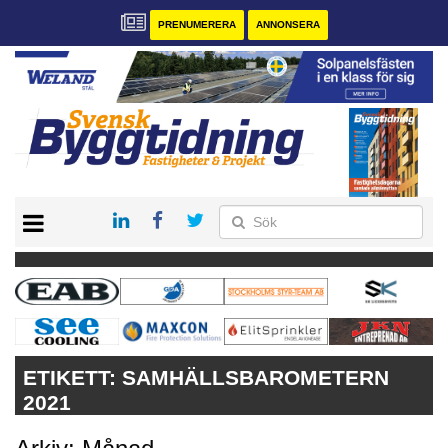
PRENUMERERA
ANNONSERA
START
PRENUMERERA
VÅRA ANDRA MAGASIN
ANNONSERA
KONTAKT
ETIKETT:
SAMHÄLLSBAROMETERN
2021