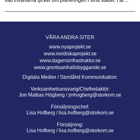
vad invånarna tycker om planeringen i sina städer. I år…
VÅRA ANDRA SITER
www.nyaprojekt.se
www.nordiskaprojekt.se
www.dagensinfrastruktur.se
www.grontsamhallsbyggande.se
Digitala Medier / Stordåhd Kommunikation:
Verksamhetsansvarig/Chefredaktör:
Jon Mattias Högberg /
jmhogberg@storkom.se
Försäljningschef:
Lisa Hofberg /
lisa.hofberg@storkom.se
Försäljning:
Lisa Hofberg /
lisa.hofberg@storkom.se