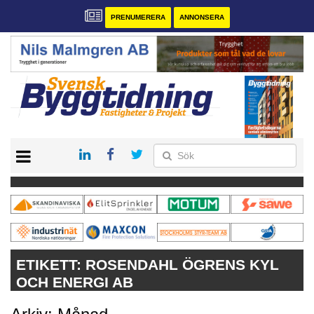
PRENUMERERA
ANNONSERA
START
PRENUMERERA
VÅRA ANDRA MAGASIN
ANNONSERA
KONTAKT
ETIKETT:
ROSENDAHL ÖGRENS KYL
OCH ENERGI AB