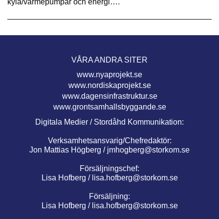
kyla/värmepumpar och energi….
VÅRA ANDRA SITER
www.nyaprojekt.se
www.nordiskaprojekt.se
www.dagensinfrastruktur.se
www.grontsamhallsbyggande.se
Digitala Medier / Stordåhd Kommunikation:
Verksamhetsansvarig/Chefredaktör:
Jon Mattias Högberg /
jmhogberg@storkom.se
Försäljningschef:
Lisa Hofberg /
lisa.hofberg@storkom.se
Försäljning:
Lisa Hofberg /
lisa.hofberg@storkom.se