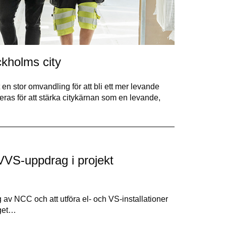
ckholms city
n stor omvandling för att bli ett mer levande
ras för att stärka citykärnan som en levande,
VVS-uppdrag i projekt
av NCC och att utföra el- och VS-installationer
aget…