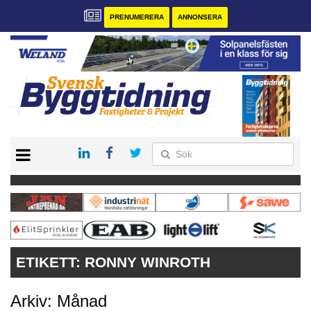
PRENUMERERA
ANNONSERA
START
PRENUMERERA
VÅRA ANDRA MAGASIN
ANNONSERA
KONTAKT
ETIKETT:
RONNY WINROTH
Arkiv: Månad