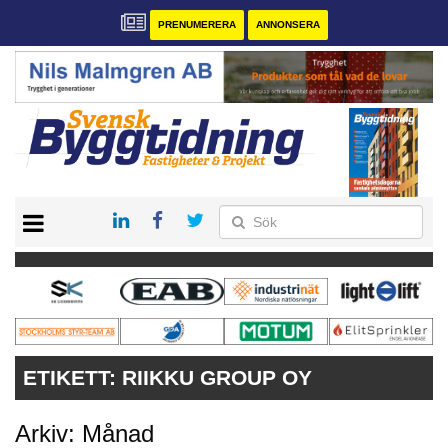
PRENUMERERA
ANNONSERA
START
PRENUMERERA
VÅRA ANDRA MAGASIN
ANNONSERA
KONTAKT
ETIKETT:
RIIKKU GROUP OY
Arkiv: Månad