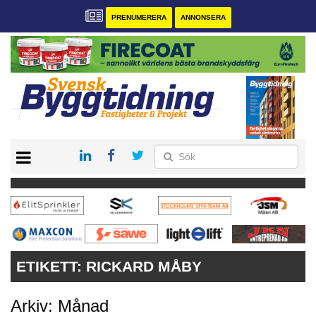
PRENUMERERA
ANNONSERA
START
PRENUMERERA
VÅRA ANDRA MAGASIN
ANNONSERA
KONTAKT
ETIKETT:
RICKARD MÅBY
Arkiv: Månad