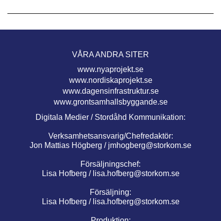
VÅRA ANDRA SITER
www.nyaprojekt.se
www.nordiskaprojekt.se
www.dagensinfrastruktur.se
www.grontsamhallsbyggande.se
Digitala Medier / Stordåhd Kommunikation:
Verksamhetsansvarig/Chefredaktör:
Jon Mattias Högberg /
jmhogberg@storkom.se
Försäljningschef:
Lisa Hofberg /
lisa.hofberg@storkom.se
Försäljning:
Lisa Hofberg /
lisa.hofberg@storkom.se
Produktion: