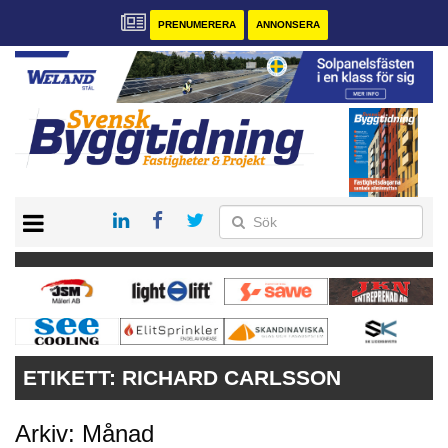
PRENUMERERA
ANNONSERA
START
PRENUMERERA
VÅRA ANDRA MAGASIN
ANNONSERA
KONTAKT
ETIKETT:
RICHARD CARLSSON
Arkiv: Månad