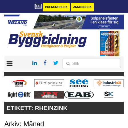
PRENUMERERA
ANNONSERA
START
PRENUMERERA
VÅRA ANDRA MAGASIN
ANNONSERA
KONTAKT
ETIKETT:
RHEINZINK
Arkiv: Månad