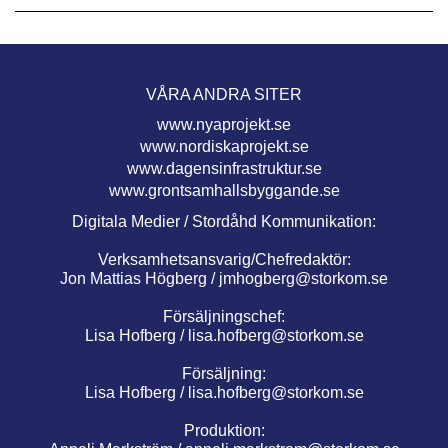
VÅRA ANDRA SITER
www.nyaprojekt.se
www.nordiskaprojekt.se
www.dagensinfrastruktur.se
www.grontsamhallsbyggande.se
Digitala Medier / Stordåhd Kommunikation:
Verksamhetsansvarig/Chefredaktör:
Jon Mattias Högberg /
jmhogberg@storkom.se
Försäljningschef:
Lisa Hofberg /
lisa.hofberg@storkom.se
Försäljning:
Lisa Hofberg /
lisa.hofberg@storkom.se
Produktion: