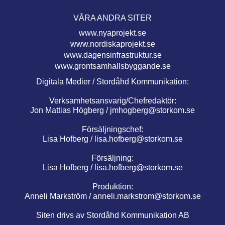
VÅRA ANDRA SITER
www.nyaprojekt.se
www.nordiskaprojekt.se
www.dagensinfrastruktur.se
www.grontsamhallsbyggande.se
Digitala Medier / Stordåhd Kommunikation:
Verksamhetsansvarig/Chefredaktör:
Jon Mattias Högberg /
jmhogberg@storkom.se
Försäljningschef:
Lisa Hofberg /
lisa.hofberg@storkom.se
Försäljning:
Lisa Hofberg /
lisa.hofberg@storkom.se
Produktion:
Anneli Markström /
anneli.markstrom@storkom.se
Siten drivs av Stordåhd Kommunikation AB