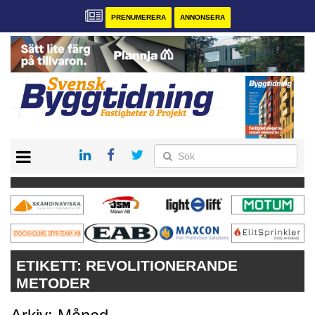
PRENUMERERA
ANNONSERA
START
PRENUMERERA
VÅRA ANDRA MAGASIN
ANNONSERA
KONTAKT
ETIKETT:
REVOLITIONERANDE
METODER