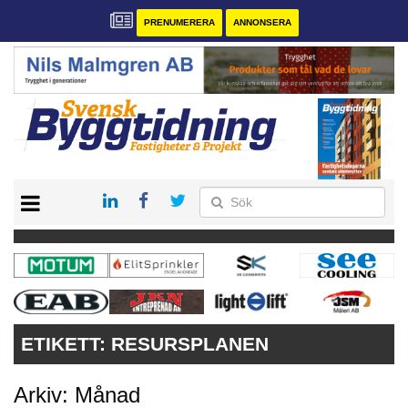
PRENUMERERA
ANNONSERA
START
PRENUMERERA
VÅRA ANDRA MAGASIN
ANNONSERA
KONTAKT
ETIKETT:
RESURSPLANEN
Arkiv: Månad