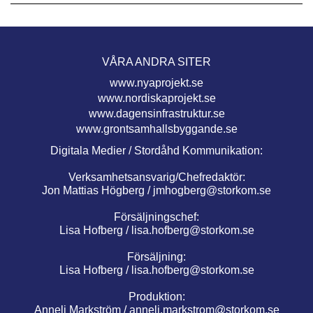
VÅRA ANDRA SITER
www.nyaprojekt.se
www.nordiskaprojekt.se
www.dagensinfrastruktur.se
www.grontsamhallsbyggande.se
Digitala Medier / Stordåhd Kommunikation:
Verksamhetsansvarig/Chefredaktör:
Jon Mattias Högberg /
jmhogberg@storkom.se
Försäljningschef:
Lisa Hofberg /
lisa.hofberg@storkom.se
Försäljning:
Lisa Hofberg /
lisa.hofberg@storkom.se
Produktion:
Anneli Markström /
anneli.markstrom@storkom.se